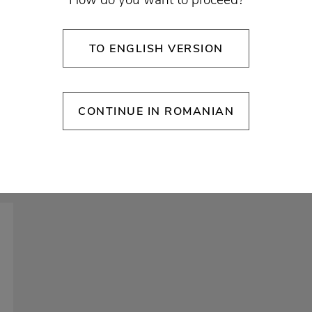
zinele Noastre
How do you want to proceed?
TO ENGLISH VERSION
CONTINUE IN ROMANIAN