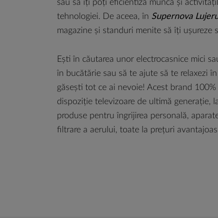
sau să îți poți eficientiza munca și activități
tehnologiei. De aceea, în
Supernova Lujeru
magazine și standuri menite să îți ușureze sa
Ești în căutarea unor electrocasnice mici sau 
în bucătărie sau să te ajute să te relaxezi î
găsești tot ce ai nevoie! Acest brand 100%
dispoziție televizoare de ultimă generație, 
produse pentru îngrijirea personală, aparate 
filtrare a aerului, toate la prețuri avantajoa