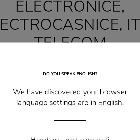
ELECTRONICE,
ECTROCASNICE, IT
TELECOM
i de ultimă generație sau un abonament mobil
m la magazinele și standurile din Supernova Lu
DO YOU SPEAK ENGLISH?
We have discovered your browser
language settings are in English.