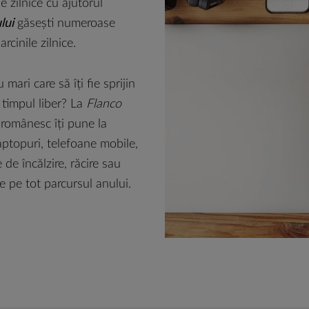
le zilnice cu ajutorul
lui
găsești numeroase
rcinile zilnice.
mari care să îți fie sprijin
n timpul liber? La
Flanco
 românesc îți pune la
laptopuri, telefoane mobile,
de încălzire, răcire sau
se pe tot parcursul anului.